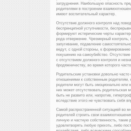
затруднения. Наибольшую опасность пре
родителями в построении взаимоотношени
имеют воспитательный характер.
Отсутствие должного контроля над повед
беспринципной уступчивости, беспрерыв
формируют истерические черты характера
рода отвержение. Чрезмерный контроль,
запугивание, подавление самостоятельно
ведут, с одной стороны, к формированию 
покушению на самоубийство. Отсутствие 
с отсутствием должного контроля и незна
бродяжничеству, во время которого част
Родительские установки довольно часто
отношениями к собственным родителям, 
родители могут быть эмоционально или 
них может отсутствовать родительская м
быть не развито или, напротив, гипертр
вследствие этого не чувствовать себя вп
Самой распространенной ситуацией во мн
родителей строить свои взаимоотношения
личную и частную собственность, такие 
удовлетворять любую прихоть, либо пос
воздействия, либо всяческими способами