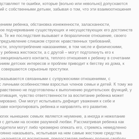
дставляют те ошибки, которые (вольно или невольно) допускаются
й с собственными детьми, забывая о том, что эти взаимоотношения
ением ребенка, обстановка изнеженности, заласканности,
ное подчеркивание существующих и несуществующих его достоинств
. Те же последствия вызывает и безразличное отношение, своего
 предъявление слишком строгих нравственных требований,
сти, злоупотребление наказаниями, в том числе и физическими,
у ребенка жестокости, а с другой – могут подтолкнуть его к
эмоционального контакта, теплого отношения к ребенку в сочетании
нием детских интересов и проблем приводит к бегству из дома, к
о совершаются серьезные проступки.
 оказываются связанными с супружескими отношениями, с
с личными особенностями взрослых членов семьи и детей. К тому же
нравственно не подготовлены к выполнению родительских функций, у
отивация, чувство ответственности за воспитание ребенка может
офировано. Они могут испытывать дефицит уважения к себе и
раве контролировать ребенка и направлять его развитие.
огих нынешних семьях является неумение, а иногда и нежелание
 с детьми на основе разумной любви. Рассматривая ребенка как
родители могут либо чрезмерно опекать его, стремясь немедленно
тоянно наказывать, испытывая на нем самые жестокие средства
 уклонятся от воспитания, предоставляя ребенку полную свободу.