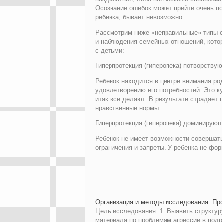
Осознание ошибок может прийти очень по
ребенка, бывает невозможно.
Рассмотрим ниже «неправильные» типы с
и наблюдения семейных отношений, кото
с детьми:
Гиперпротекция (гиперопека) потворству
Ребенок находится в центре внимания ро
удовлетворению его потребностей. Это ку
итак все делают. В результате страдает
нравственные нормы.
Гиперпротекция (гиперопека) доминирующ
Ребенок не имеет возможности совершат
ограничения и запреты. У ребенка не фо
Организация и методы исследования. Пр
Цель исследования: 1. Выявить структуру
материала по проблемам агрессии в подро