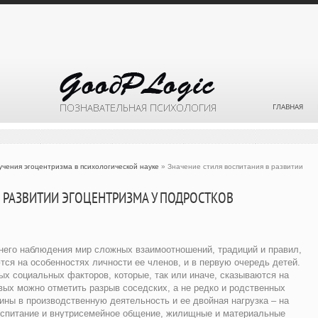
ГЛАВНАЯ
чения эгоцентризма в психологической науке
» Значение стиля воспитания в развитии
 РАЗВИТИИ ЭГОЦЕНТРИЗМА У ПОДРОСТКОВ
шнего наблюдения мир сложных взаимоотношений, традиций и правил,
тся на особенностях личности ее членов, и в первую очередь детей.
ых социальных факторов, которые, так или иначе, сказываются на
вых можно отметить разрыв соседских, а не редко и родственных
ны в производственную деятельность и ее двойная нагрузка – на
воспитание и внутрисемейное общение, жилищные и материальные