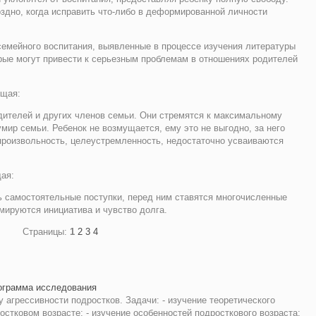
здно, когда исправить что-либо в деформированной личности
емейного воспитания, выявленные в процессе изучения литературы
рые могут привести к серьезным проблемам в отношениях родителей
ющая:
дителей и других членов семьи. Они стремятся к максимальному
мир семьи. Ребенок не возмущается, ему это не выгодно, за него
 произвольность, целеустремленность, недостаточно усваиваются
ая:
ь самостоятельные поступки, перед ним ставятся многочисленные
рмируются инициатива и чувство долга.
Страницы:
1
2
3
4
ограмма исследования
 агрессивности подростков. Задачи: - изучение теоретического
стковом возрасте; - изучение особенностей подросткового возраста: