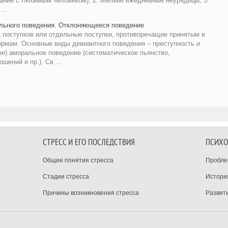
вание с любимым человеком); 2. Мелкие ежедневные неурядицы; 3.
...
льного поведения. Отклоняющееся поведение
 поступков или отдельные поступки, противоречащие принятым в
рмам. Основные виды девиантного поведения – преступность и
ое) аморальное поведение (систематическое пьянство,
ений и пр.). Св ...
СТРЕСС И ЕГО ПОСЛЕДСТВИЯ
ПСИХО
Общие понятия стресса
Пробле
Стадии стресса
Истори
Причины возникновения стресса
Развит