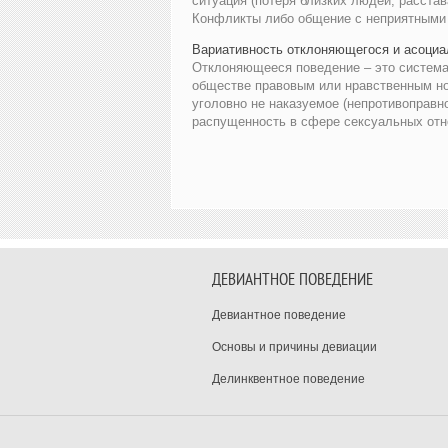
ситуация (потеря близких людей, расста
Конфликты либо общение с неприятными 
Вариативность отклоняющегося и асоциа
Отклоняющееся поведение – это система
обществе правовым или нравственным но
уголовно не наказуемое (непротивоправн
распущенность в сфере сексуальных отнош
ДЕВИАНТНОЕ ПОВЕДЕНИЕ
Девиантное поведение
Основы и причины девиации
Делинквентное поведение