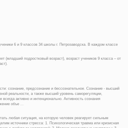
ченики 6 и 9 классов 34 школы г. Петрозаводска. В каждом классе
 лет (младший подростковый возраст), возраст учеников 9 класса – от
аст).
сти: сознание, предсознание и бессознательное. Сознание - высший
вной реальности, а также высший уровень саморегуляции,
 всегда активно и интенционально. Активность сознания
ение объе ...
тать любая ситуация, на которую человек реагирует сильным
лим источники стресса: 1. Психологическая травма или кризисная