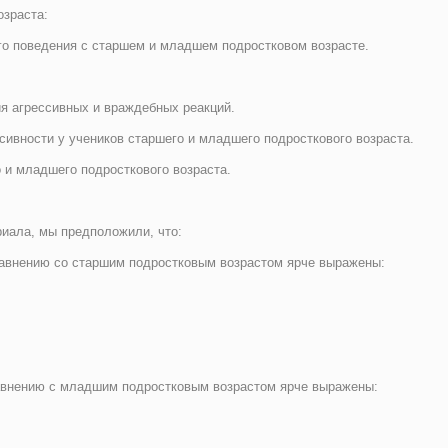
озраста:
го поведения с старшем и младшем подростковом возрасте.
я агрессивных и враждебных реакций.
сивности у учеников старшего и младшего подросткового возраста.
 и младшего подросткового возраста.
риала, мы предположили, что:
авнению со старшим подростковым возрастом ярче выражены:
авнению с младшим подростковым возрастом ярче выражены: